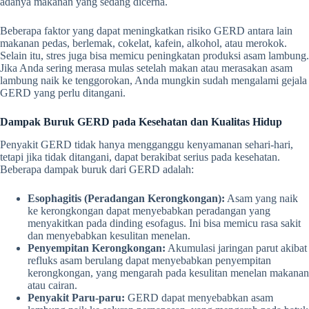
adanya makanan yang sedang dicerna.
Beberapa faktor yang dapat meningkatkan risiko GERD antara lain
makanan pedas, berlemak, cokelat, kafein, alkohol, atau merokok.
Selain itu, stres juga bisa memicu peningkatan produksi asam lambung.
Jika Anda sering merasa mulas setelah makan atau merasakan asam
lambung naik ke tenggorokan, Anda mungkin sudah mengalami gejala
GERD yang perlu ditangani.
Dampak Buruk GERD pada Kesehatan dan Kualitas Hidup
Penyakit GERD tidak hanya mengganggu kenyamanan sehari-hari,
tetapi jika tidak ditangani, dapat berakibat serius pada kesehatan.
Beberapa dampak buruk dari GERD adalah:
Esophagitis (Peradangan Kerongkongan):
Asam yang naik
ke kerongkongan dapat menyebabkan peradangan yang
menyakitkan pada dinding esofagus. Ini bisa memicu rasa sakit
dan menyebabkan kesulitan menelan.
Penyempitan Kerongkongan:
Akumulasi jaringan parut akibat
refluks asam berulang dapat menyebabkan penyempitan
kerongkongan, yang mengarah pada kesulitan menelan makanan
atau cairan.
Penyakit Paru-paru:
GERD dapat menyebabkan asam