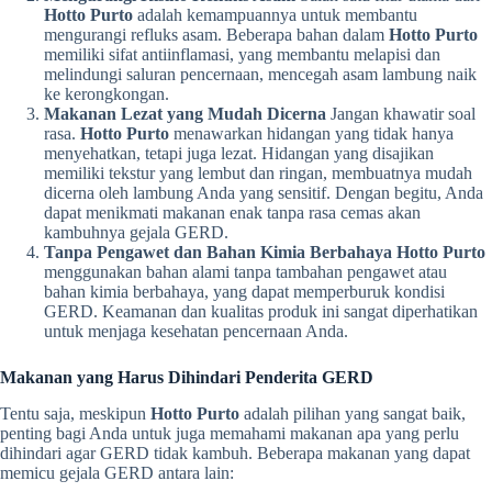
Hotto Purto
adalah kemampuannya untuk membantu
mengurangi refluks asam. Beberapa bahan dalam
Hotto Purto
memiliki sifat antiinflamasi, yang membantu melapisi dan
melindungi saluran pencernaan, mencegah asam lambung naik
ke kerongkongan.
Makanan Lezat yang Mudah Dicerna
Jangan khawatir soal
rasa.
Hotto Purto
menawarkan hidangan yang tidak hanya
menyehatkan, tetapi juga lezat. Hidangan yang disajikan
memiliki tekstur yang lembut dan ringan, membuatnya mudah
dicerna oleh lambung Anda yang sensitif. Dengan begitu, Anda
dapat menikmati makanan enak tanpa rasa cemas akan
kambuhnya gejala GERD.
Tanpa Pengawet dan Bahan Kimia Berbahaya
Hotto Purto
menggunakan bahan alami tanpa tambahan pengawet atau
bahan kimia berbahaya, yang dapat memperburuk kondisi
GERD. Keamanan dan kualitas produk ini sangat diperhatikan
untuk menjaga kesehatan pencernaan Anda.
Makanan yang Harus Dihindari Penderita GERD
Tentu saja, meskipun
Hotto Purto
adalah pilihan yang sangat baik,
penting bagi Anda untuk juga memahami makanan apa yang perlu
dihindari agar GERD tidak kambuh. Beberapa makanan yang dapat
memicu gejala GERD antara lain: