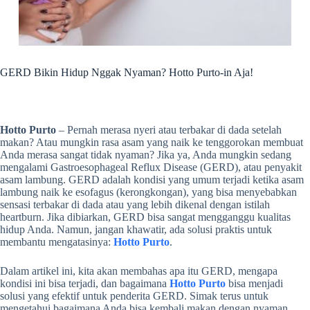
GERD Bikin Hidup Nggak Nyaman? Hotto Purto-in Aja!
Hotto Purto
– Pernah merasa nyeri atau terbakar di dada setelah
makan? Atau mungkin rasa asam yang naik ke tenggorokan membuat
Anda merasa sangat tidak nyaman? Jika ya, Anda mungkin sedang
mengalami Gastroesophageal Reflux Disease (GERD), atau penyakit
asam lambung. GERD adalah kondisi yang umum terjadi ketika asam
lambung naik ke esofagus (kerongkongan), yang bisa menyebabkan
sensasi terbakar di dada atau yang lebih dikenal dengan istilah
heartburn. Jika dibiarkan, GERD bisa sangat mengganggu kualitas
hidup Anda. Namun, jangan khawatir, ada solusi praktis untuk
membantu mengatasinya:
Hotto Purto
.
Dalam artikel ini, kita akan membahas apa itu GERD, mengapa
kondisi ini bisa terjadi, dan bagaimana
Hotto Purto
bisa menjadi
solusi yang efektif untuk penderita GERD. Simak terus untuk
mengetahui bagaimana Anda bisa kembali makan dengan nyaman