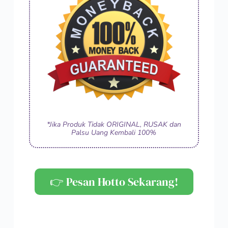
*Jika Produk Tidak ORIGINAL, RUSAK dan
Palsu Uang Kembali 100%
👉 Pesan Hotto Sekarang!